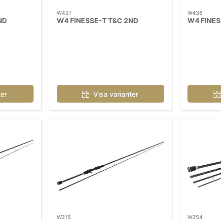
W437
W436
ND
W4 FINESSE-T T&C 2ND
W4 FINES
ter
Visa varianter
W215
W254