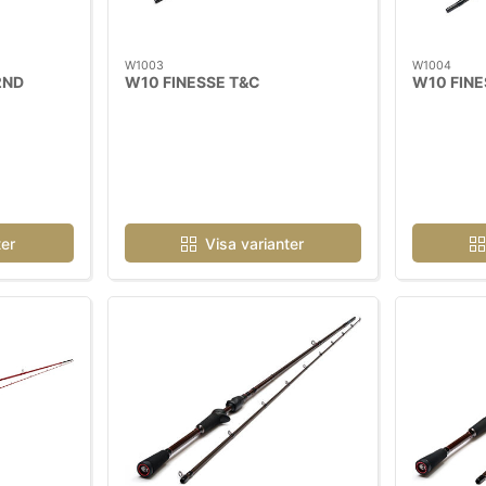
W1003
W1004
2ND
W10 FINESSE T&C
W10 FINE
ter
Visa varianter