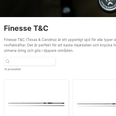
Finesse T&C
Finesse T&C (Texas & Carolina) är ett ypperligt spö för alla typer
rovfiskkäftar. Det är perfekt för att kasta mjukbeten och knycka 
utmana öring och gös i djupare områden.
14 produkter