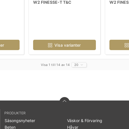
W2 FINESSE-T T&C
W2 FINES
ter
Visa varianter
Visa 1 till 14 av 14
20
PRODUKTER
Säsongsnyheter
Väskor & Förvaring
Beten
Håvar