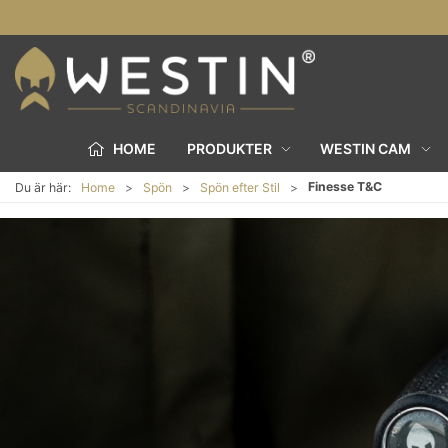
HOME
PRODUKTER
WESTIN CAM
Finesse T&C
Du är här:
Home
Spön
Spön efter Stil