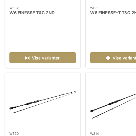
W632
W633
W6 FINESSE T&C 2ND
W6 FINESSE-T T&C 2
Visa varianter
Visa varian
W390
W214