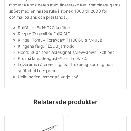
moderna konstbeten med finesstekniker. Kombinera gärna
spöet med en haspelrulle i storlek 1000 till 2000 för
optimal balans och prestanda.
Rullfäste: Fuji® T2C kolfiber
Ringar: Trasselfria Fuji® SIC
Klinga: Toray® Torayca® T1100GC & M40JB
Klingans färg: FE2O3 järnoxid
Hood: 360° specialdesignat screw-down i kolfiber
Krokhållare: Seaguide® arc hook 2.5
Levereras i återvinningsbar trekantig kartong och
spöfodral i neopren
Unikt serienummer på varje spö
Relaterade produkter