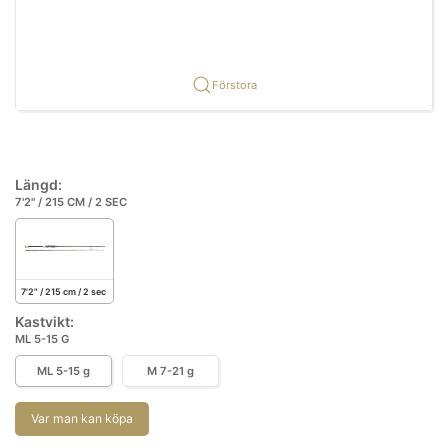
Förstora
Längd:
7'2" / 215 CM / 2 SEC
7'2" / 215 cm / 2 sec
Kastvikt:
ML 5-15 G
ML 5-15 g
M 7-21 g
Var man kan köpa