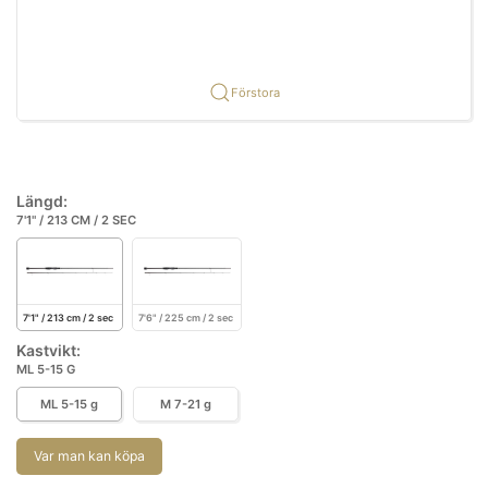
Förstora
Längd:
7'1" / 213 CM / 2 SEC
7'1" / 213 cm / 2 sec
7'6" / 225 cm / 2 sec
Kastvikt:
ML 5-15 G
ML 5-15 g
M 7-21 g
Var man kan köpa