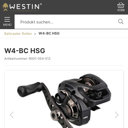
KORB
MENÜ
W4-BC HSG
Baitcaster Rollen
W4-BC HSG
Artikelnummer:
R001-054-012