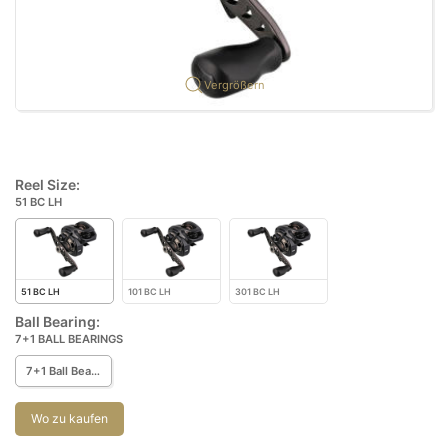
Vergrößern
Reel Size:
51 BC LH
51 BC LH
101 BC LH
301 BC LH
Ball Bearing:
7+1 BALL BEARINGS
7+1 Ball Bearings
Wo zu kaufen