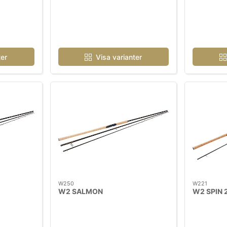
ter
Visa varianter
W250
W221
W2 SALMON
W2 SPIN 