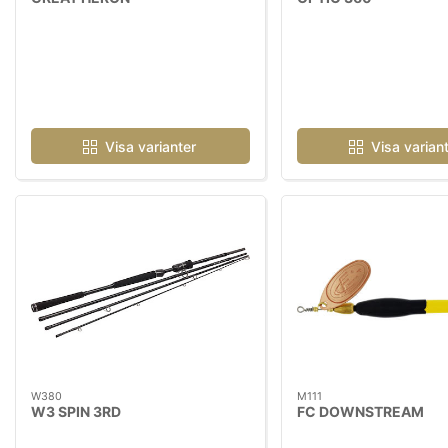
Visa varianter
Visa varian
W380
M111
W3 SPIN 3RD
FC DOWNSTREAM