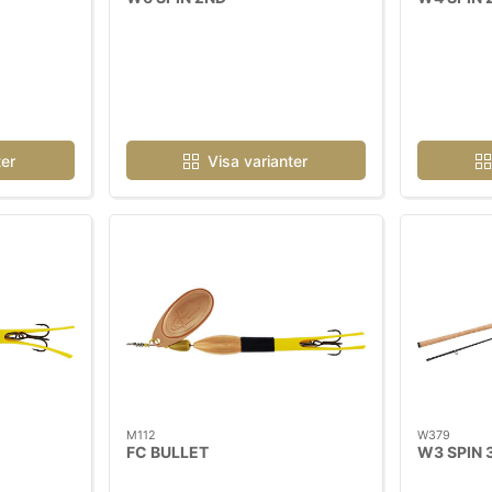
ter
Visa varianter
M112
W379
FC BULLET
W3 SPIN 