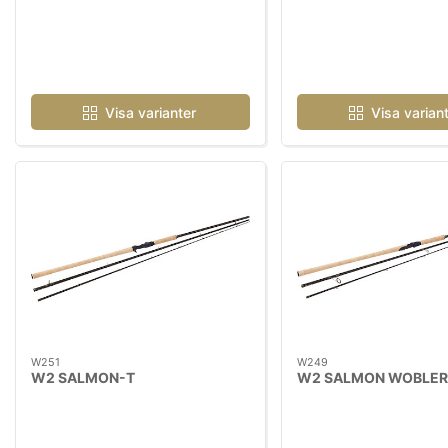
Visa varianter
Visa varian
W251
W249
W2 SALMON-T
W2 SALMON WOBLER