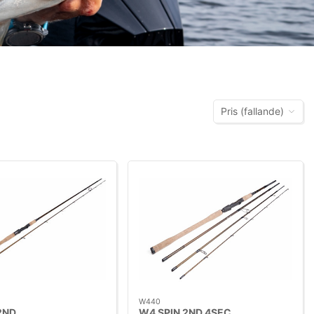
Pris (fallande)
W440
2ND
W4 SPIN 2ND 4SEC