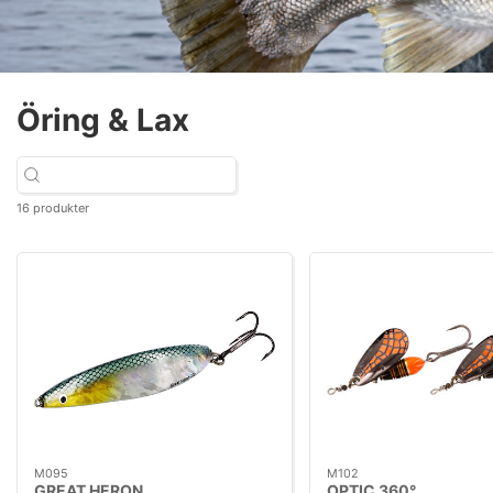
Öring & Lax
16 produkter
M095
M102
GREAT HERON
OPTIC 360°