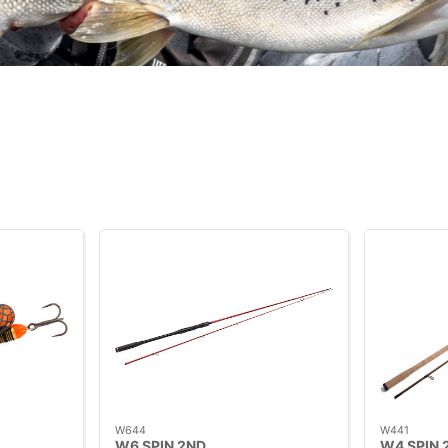
W644
W441
W6 SPIN 2ND
W4 SPIN 