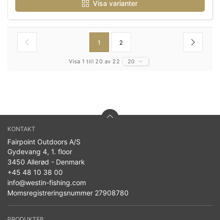
Visa varianter
1
2
Visa 1 till 20 av 22
20
KONTAKT
Fairpoint Outdoors A/S
Gydevang 4, 1. floor
3450 Allerød - Denmark
+45 48 10 38 00
info@westin-fishing.com
Momsregistreringsnummer 27908780
PRODUKTER