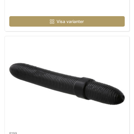
Visa varianter
P199