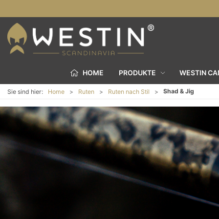
HOME
PRODUKTE
WESTIN C
Shad & Jig
Sie sind hier:
Home
Ruten
Ruten nach Stil