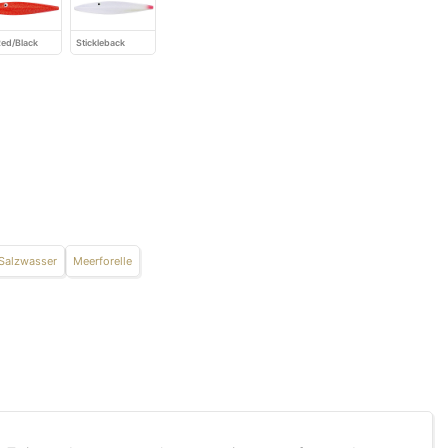
 Red/Black
Stickleback
 Salzwasser
Meerforelle