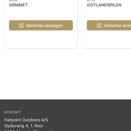
M089
M119
SØMMET
GOTLANDSPILEN
Varianten anzeigen
Varianten anz
KONTAKT
Fairpoint Outdoors A/S
Gydevang 4, 1. floor