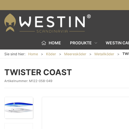
HOME
PRODUKTE
WESTIN C
TW
Sie sind hier:
Home
Köder
Meeresköder
Metallköder
TWISTER COAST
Artikelnummer:
M122-058-049