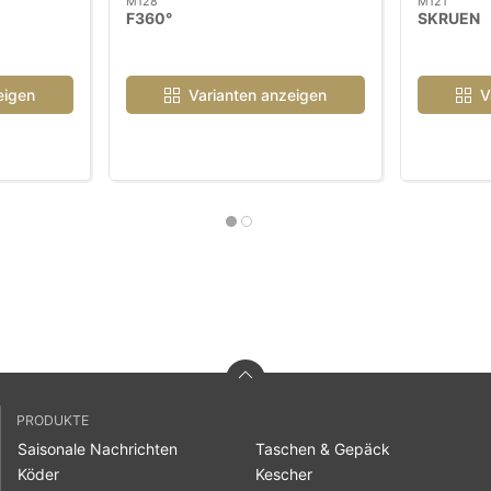
M128
M121
F360°
SKRUEN
eigen
Varianten anzeigen
V
PRODUKTE
Saisonale Nachrichten
Taschen & Gepäck
Köder
Kescher