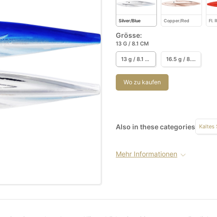
Silver/Blue
Copper/Red
Fl.
Grösse:
13 G / 8.1 CM
13 g / 8.1 cm
16.5 g / 8.9 cm
Wo zu kaufen
Also in these categories
Kaltes
Mehr Informationen