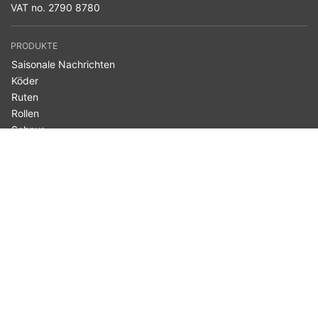
VAT no. 2790 8780
PRODUKTE
Saisonale Nachrichten
Köder
Ruten
Rollen
Schnur
Terminal Tackle
Bekleidung
Taschen & Gepäck
Kescher
Zubehör
Belly Boote
Westin Cam
Angelart
Fischarten
INFORMATIONEN