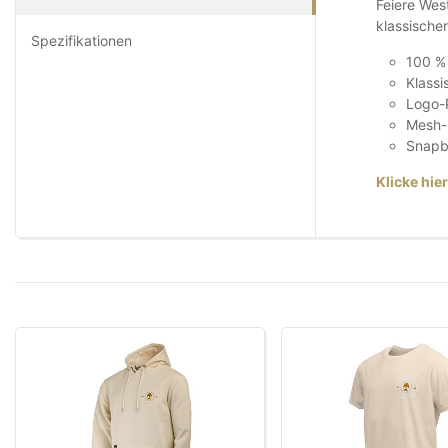
Feiere Wes
klassische
Spezifikationen
100 %
Klassi
Logo-P
Mesh-E
Snapb
Klicke hie