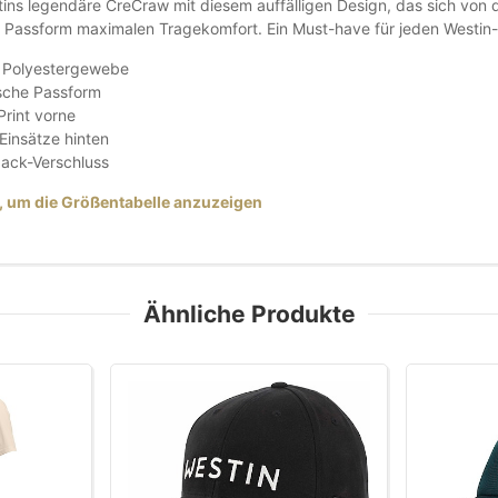
tins legendäre CreCraw mit diesem auffälligen Design, das sich von 
r Passform maximalen Tragekomfort. Ein Must-have für jeden Westin
 Polyestergewebe
sche Passform
rint vorne
insätze hinten
ack-Verschluss
r, um die Größentabelle anzuzeigen
Ähnliche Produkte