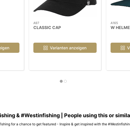
A97
A165
CLASSIC CAP
W HELME
eigen
Varianten anzeigen
V
hing & #Westinfishing | People using this or simil
ishing for a chance to get featured - Inspire & get inspired with the #Westinfish