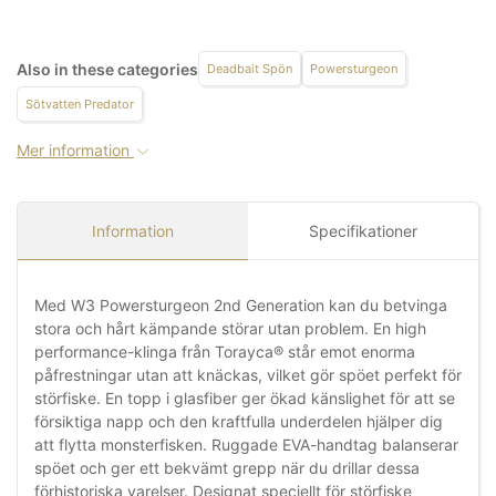
Also in these categories
Deadbait Spön
Powersturgeon
Sötvatten Predator
Mer information
Information
Specifikationer
Med W3 Powersturgeon 2nd Generation kan du betvinga
stora och hårt kämpande störar utan problem. En high
performance-klinga från Torayca® står emot enorma
påfrestningar utan att knäckas, vilket gör spöet perfekt för
störfiske. En topp i glasfiber ger ökad känslighet för att se
försiktiga napp och den kraftfulla underdelen hjälper dig
att flytta monsterfisken. Ruggade EVA-handtag balanserar
spöet och ger ett bekvämt grepp när du drillar dessa
förhistoriska varelser. Designat speciellt för störfiske