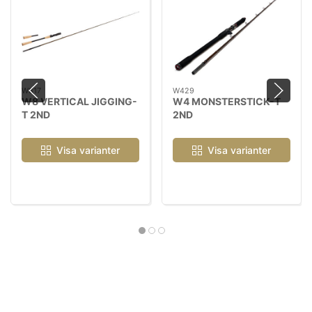
W817
W429
W8 VERTICAL JIGGING-
W4 MONSTERSTICK-T
T 2ND
2ND
Visa varianter
Visa varianter