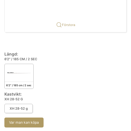
Förstora
Längd:
6'2" / 185 CM / 2 SEC
6'2" / 185 cm / 2 sec
Kastvikt:
XH 28-52 G
XH 28-52 g
Var man kan köpa