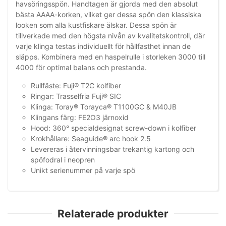
havsöringsspön. Handtagen är gjorda med den absolut
bästa AAAA-korken, vilket ger dessa spön den klassiska
looken som alla kustfiskare älskar. Dessa spön är
tillverkade med den högsta nivån av kvalitetskontroll, där
varje klinga testas individuellt för hållfasthet innan de
släpps. Kombinera med en haspelrulle i storleken 3000 till
4000 för optimal balans och prestanda.
Rullfäste: Fuji® T2C kolfiber
Ringar: Trasselfria Fuji® SIC
Klinga: Toray® Torayca® T1100GC & M40JB
Klingans färg: FE2O3 järnoxid
Hood: 360° specialdesignat screw-down i kolfiber
Krokhållare: Seaguide® arc hook 2.5
Levereras i återvinningsbar trekantig kartong och
spöfodral i neopren
Unikt serienummer på varje spö
Relaterade produkter