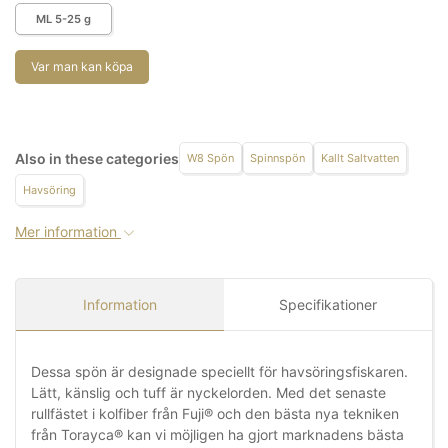
ML 5-25 g
Var man kan köpa
Also in these categories
W8 Spön
Spinnspön
Kallt Saltvatten
Havsöring
Mer information
Information
Specifikationer
Dessa spön är designade speciellt för havsöringsfiskaren.
Lätt, känslig och tuff är nyckelorden. Med det senaste
rullfästet i kolfiber från Fuji® och den bästa nya tekniken
från Torayca® kan vi möjligen ha gjort marknadens bästa