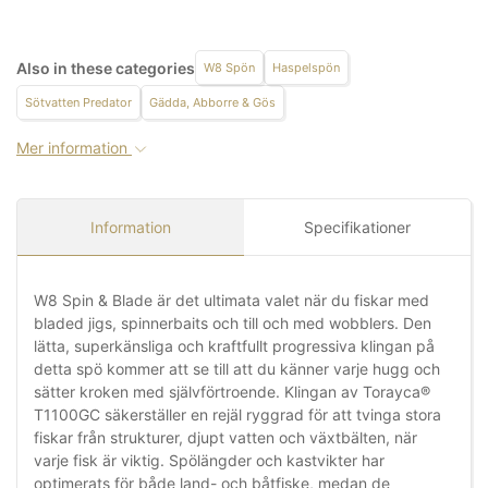
Also in these categories
W8 Spön
Haspelspön
Sötvatten Predator
Gädda, Abborre & Gös
Mer information
Information
Specifikationer
W8 Spin & Blade är det ultimata valet när du fiskar med
bladed jigs, spinnerbaits och till och med wobblers. Den
lätta, superkänsliga och kraftfullt progressiva klingan på
detta spö kommer att se till att du känner varje hugg och
sätter kroken med självförtroende. Klingan av Torayca®
T1100GC säkerställer en rejäl ryggrad för att tvinga stora
fiskar från strukturer, djupt vatten och växtbälten, när
varje fisk är viktig. Spölängder och kastvikter har
optimerats för både land- och båtfiske, medan de