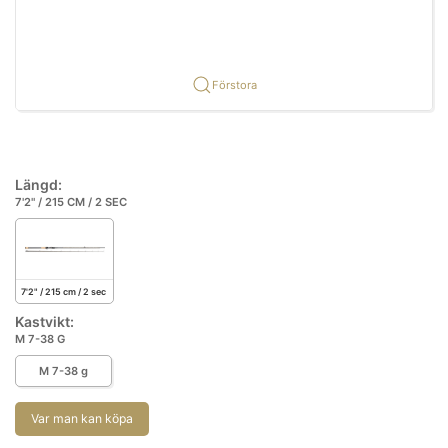
Förstora
Längd:
7'2" / 215 CM / 2 SEC
7'2" / 215 cm / 2 sec
Kastvikt:
M 7-38 G
M 7-38 g
Var man kan köpa