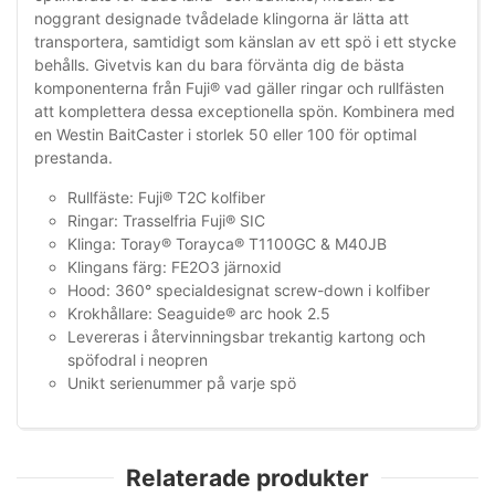
noggrant designade tvådelade klingorna är lätta att
transportera, samtidigt som känslan av ett spö i ett stycke
behålls. Givetvis kan du bara förvänta dig de bästa
komponenterna från Fuji® vad gäller ringar och rullfästen
att komplettera dessa exceptionella spön. Kombinera med
en Westin BaitCaster i storlek 50 eller 100 för optimal
prestanda.
Rullfäste: Fuji® T2C kolfiber
Ringar: Trasselfria Fuji® SIC
Klinga: Toray® Torayca® T1100GC & M40JB
Klingans färg: FE2O3 järnoxid
Hood: 360° specialdesignat screw-down i kolfiber
Krokhållare: Seaguide® arc hook 2.5
Levereras i återvinningsbar trekantig kartong och
spöfodral i neopren
Unikt serienummer på varje spö
Relaterade produkter