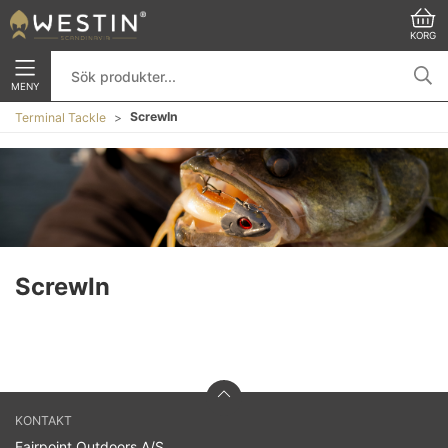
KORG
MENY
ScrewIn
Terminal Tackle
ScrewIn
KONTAKT
Fairpoint Outdoors A/S