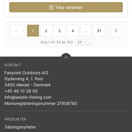
Visa varianter
1
2
3
4
...
37
Visa 1 till 20 av 733
20
KONTAKT
Fairpoint Outdoors A/S
Gydevang 4, 1. floor
3450 Allerød - Denmark
+45 48 10 38 00
info@westin-fishing.com
Momsregistreringsnummer 27908780
PRODUKTER
Säsongsnyheter