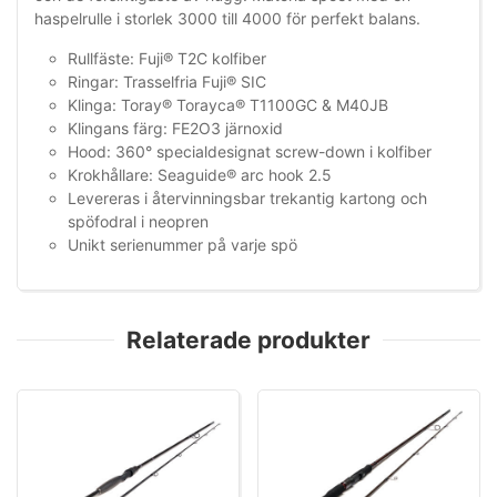
haspelrulle i storlek 3000 till 4000 för perfekt balans.
Rullfäste: Fuji® T2C kolfiber
Ringar: Trasselfria Fuji® SIC
Klinga: Toray® Torayca® T1100GC & M40JB
Klingans färg: FE2O3 järnoxid
Hood: 360° specialdesignat screw-down i kolfiber
Krokhållare: Seaguide® arc hook 2.5
Levereras i återvinningsbar trekantig kartong och
spöfodral i neopren
Unikt serienummer på varje spö
Relaterade produkter