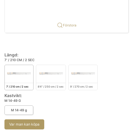
Förstora
Längd:
7' / 210 CM / 2 SEC
7' / 210 cm / 2 sec
8'4" / 250 cm / 2 sec
9' / 270 cm / 2 sec
Kastvikt:
M 14-49 G
M 14-49 g
Var man kan köpa