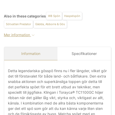
Also in these categories
W8 Spön
Haspelspön
Sötvatten Predator
Gädda, Abborre & Gös
Mer information
Information
Specifikationer
Detta legendariska gösspö finns nu i fler längder, vilket gör
det till förstavalet för både land- och båtfiskare. Den extra
snabba aktionen och superkänsliga toppen gör detta till
det perfekta spöet för ett brett utbud av tekniker, men
speciellt till jiggfiske. Klingan i Torayca® TC1100GC höjer
ribban när det gäller låg vikt, styrka och, viktigast av allt,
känsla. I kombination med de allra bästa komponenterna
ger det ett spö som gör att du kan känna varje liten sten
och de försiktigaste av hugg. Matcha spöet med en