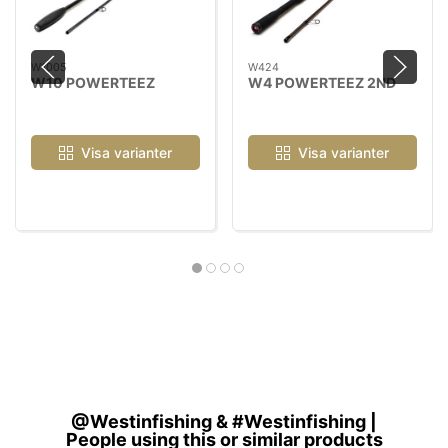
W1005
W424
W10 POWERTEEZ
W4 POWERTEEZ 2ND
Visa varianter
Visa varianter
@Westinfishing & #Westinfishing |
People using this or similar products