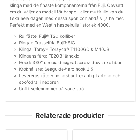
klinga med de finaste komponenterna från Fuji. Oavsett
om du väljer en modell för haspel- eller multirulle kan du
fiska hela dagen med dessa spön och ändå vilja ha mer.
Perfekt med en Westin haspelrulle i storlek 4000.
Rullfäste: Fuji® T2C kolfiber
Ringar: Trasselfria Fuji® SIC
Klinga: Toray® Torayca® T1100GC & M40JB
Klingans färg: FE2O3 järnoxid
Hood: 360° specialdesignat screw-down i kolfiber
Krokhållare: Seaguide® arc hook 2.5
Levereras i återvinningsbar trekantig kartong och
spöfodral i neopren
Unikt serienummer på varje spö
Relaterade produkter