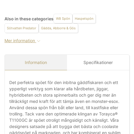
Also in these categories
W8 Spön
Haspelspön
Sötvatten Predator
Gädda, Abborre & Gös
Mer information
Information
Specifikationer
Det perfekta spöet för den inbitna gäddfiskaren och ett
ypperligt verktyg som klarar alla hårdbeten, jiggar,
hybridbeten och stora spinnerbaits och ger dig mer än
tillräckligt med kraft för att tämja även en monster-esox.
Använd dessa spön från båt eller land, till kastfiske eller
trolling. Tack vare den optimerade klingan av Torayca®
T1100GC är spöet otroligt mångsidigt och känsligt. Våra
designers satsade på att bygga det bästa och coolaste
gäddspöet på marknaden, och har kombinerat en sublim