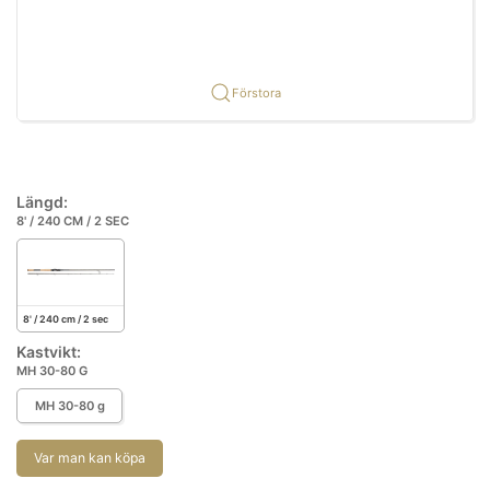
Förstora
Längd:
8' / 240 CM / 2 SEC
8' / 240 cm / 2 sec
Kastvikt:
MH 30-80 G
MH 30-80 g
Var man kan köpa