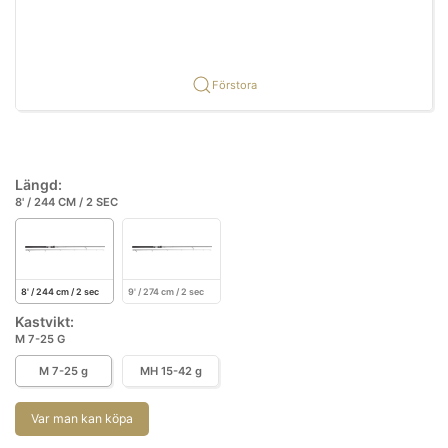
Förstora
Längd:
8' / 244 CM / 2 SEC
8' / 244 cm / 2 sec
9' / 274 cm / 2 sec
Kastvikt:
M 7-25 G
M 7-25 g
MH 15-42 g
Var man kan köpa