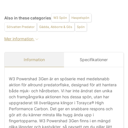
Also in these categories
W3 Spön
Haspelspön
Sötvatten Predator
Gädda, Abborre & Gös
Spön
Mer information
Information
Specifikationer
W3 Powershad 3Gen är en spöserie med medelsnabb
aktion för allround predatorfiske, designad för att hantera
både mjuk- och hårdbeten. Vi har inte ändrat den unika
och framgångsrika aktionen hos dessa spön, utan har
uppgraderat till överlägsna klingor i Torayca® High
Performance Carbon. Det ger en snabbare respons och
gör att du känner minsta lilla hugg ända upp i
fingertopparna. W3 Powershad 3Gen finns i en mängd
olika längder och kastvikter, så oavsett om du gillar lätt