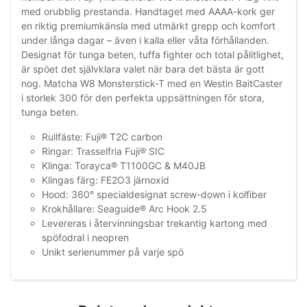
med orubblig prestanda. Handtaget med AAAA-kork ger
en riktig premiumkänsla med utmärkt grepp och komfort
under långa dagar – även i kalla eller våta förhållanden.
Designat för tunga beten, tuffa fighter och total pålitlighet,
är spöet det självklara valet när bara det bästa är gott
nog. Matcha W8 Monsterstick-T med en Westin BaitCaster
i storlek 300 för den perfekta uppsättningen för stora,
tunga beten.
Rullfäste: Fuji® T2C carbon
Ringar: Trasselfria Fuji® SIC
Klinga: Torayca® T1100GC & M40JB
Klingas färg: FE2O3 järnoxid
Hood: 360° specialdesignat screw-down i kolfiber
Krokhållare: Seaguide® Arc Hook 2.5
Levereras i återvinningsbar trekantig kartong med
spöfodral i neopren
Unikt serienummer på varje spö