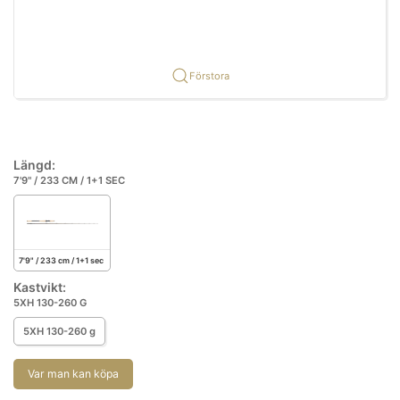
Förstora
Längd:
7'9" / 233 CM / 1+1 SEC
7'9" / 233 cm / 1+1 sec
Kastvikt:
5XH 130-260 G
5XH 130-260 g
Var man kan köpa