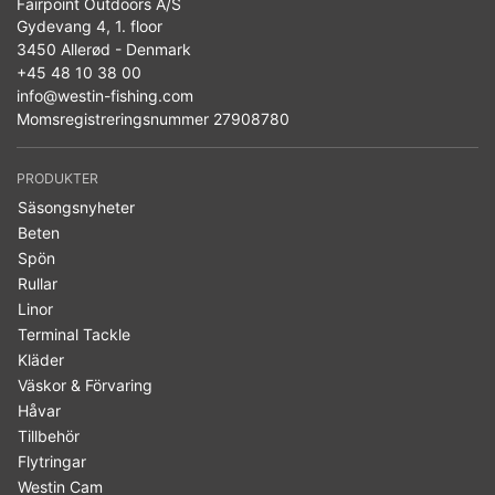
Fairpoint Outdoors A/S
Gydevang 4, 1. floor
3450 Allerød - Denmark
+45 48 10 38 00
info@westin-fishing.com
Momsregistreringsnummer 27908780
PRODUKTER
Säsongsnyheter
Beten
Spön
Rullar
Linor
Terminal Tackle
Kläder
Väskor & Förvaring
Håvar
Tillbehör
Flytringar
Westin Cam