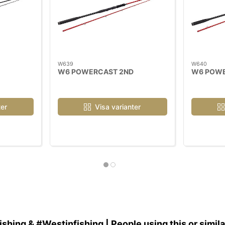
W639
W640
W6 POWERCAST 2ND
W6 POWE
ter
Visa varianter
hing & #Westinfishing | People using this or simil