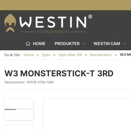
HOME
PRODUKTER
WESTIN CAM
W3 M
Du är här:
Home
Spön
Spön efter Stil
Monsterstick
W3 MONSTERSTICK-T 3RD
Varunummer :
W378-0792-5XH