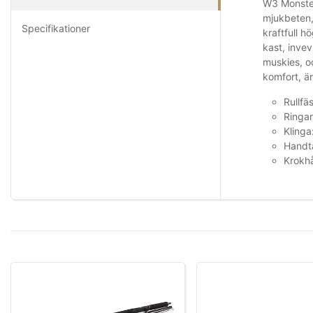
W3 Monster
mjukbeten, 
Specifikationer
kraftfull h
kast, inve
muskies, o
komfort, är
Rullfä
Ringa
Kling
Handt
Krokh