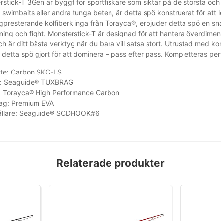
stick-T 3Gen är byggt för sportfiskare som siktar på de största oc
swimbaits eller andra tunga beten, är detta spö konstruerat för att l
ögpresterande kolfiberklinga från Torayca®, erbjuder detta spö en sn
vning och fight. Monsterstick-T är designad för att hantera överdim
ch är ditt bästa verktyg när du bara vill satsa stort. Utrustad med 
 detta spö gjort för att dominera – pass efter pass. Kompletteras per
ste: Carbon SKC-LS
r: Seaguide® TUXBRAG
a: Torayca® High Performance Carbon
ag: Premium EVA
ållare: Seaguide® SCDHOOK#6
Relaterade produkter