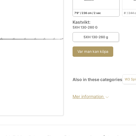
7'9" / 236 cm / 2 sec
8' / 244 
Kastvikt:
5XH 130-260 G
5XH 130-260 g
Var man kan köpa
Also in these categories
W3 Sp
Mer information