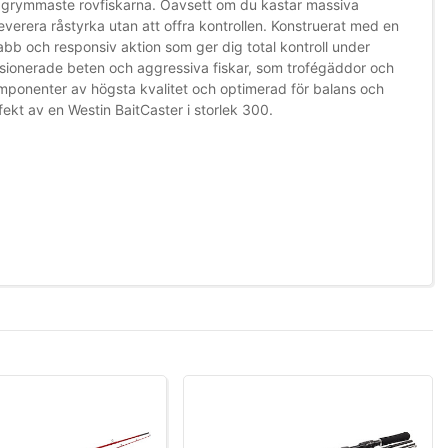
h grymmaste rovfiskarna. Oavsett om du kastar massiva
everera råstyrka utan att offra kontrollen. Konstruerat med en
abb och responsiv aktion som ger dig total kontroll under
ensionerade beten och aggressiva fiskar, som trofégäddor och
komponenter av högsta kvalitet och optimerad för balans och
fekt av en Westin BaitCaster i storlek 300.