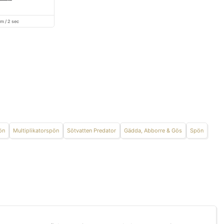
cm / 2 sec
ön
Multiplikatorspön
Sötvatten Predator
Gädda, Abborre & Gös
Spön