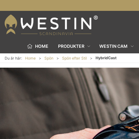
HOME
PRODUKTER
WESTIN CAM
HybridCast
Du är här:
Home
Spön
Spön efter Stil