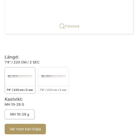
Förstora
Längd:
7'4" / 220 CM / 2 SEC
7'4" / 220 cm / 2 sec
7'6" / 225 cm / 2 sec
Kastvikt:
MH 10-28 G
MH 10-28 g
Var man kan köpa