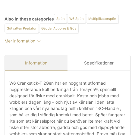
Also in these categories
Spön
W6 Spön
Multiplikatorspön
Sötvatten Predator
Gädda, Abborre & Gös
Mer information
Information
Specifikationer
W6 Crankstick-T 2Gen har en noggrant utformad
högpresterande kolfiberklinga från Torayca®, speciellt
designad för fiske med crankbait. Kasta och jobba med
wobblers dagen lång – och njut av känslan i den lätta
klingan och vårt nya handtag helt i kolfiber, ”3C-Handle”,
som håller dig i ständig kontakt med betet. Spöet fungerar
lite som ett känselspröt när du behöver lite mer kraft vid
fiske efter stor abborre, gädda och gös med djupdykande
wobblers som skapar stort vattenmotstånd. Prova mäktiga