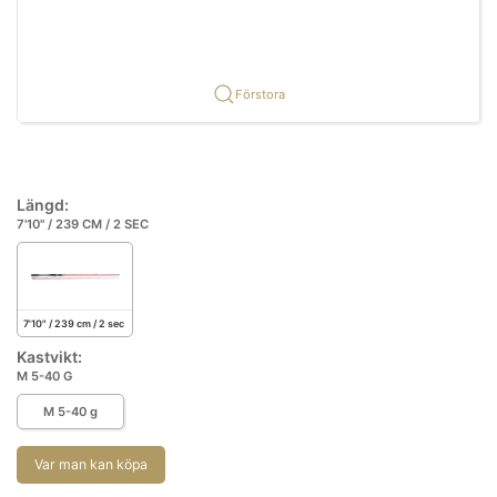
Förstora
Längd:
7'10" / 239 CM / 2 SEC
7'10" / 239 cm / 2 sec
Kastvikt:
M 5-40 G
M 5-40 g
Var man kan köpa