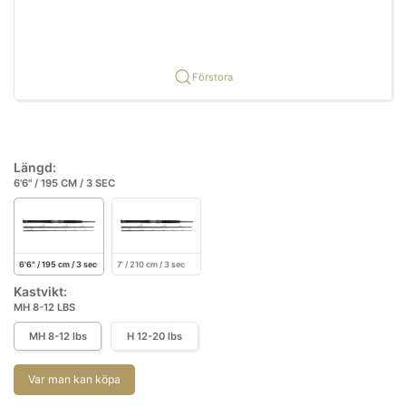
Förstora
Längd:
6'6" / 195 CM / 3 SEC
6'6" / 195 cm / 3 sec
7' / 210 cm / 3 sec
Kastvikt:
MH 8-12 LBS
MH 8-12 lbs
H 12-20 lbs
Var man kan köpa