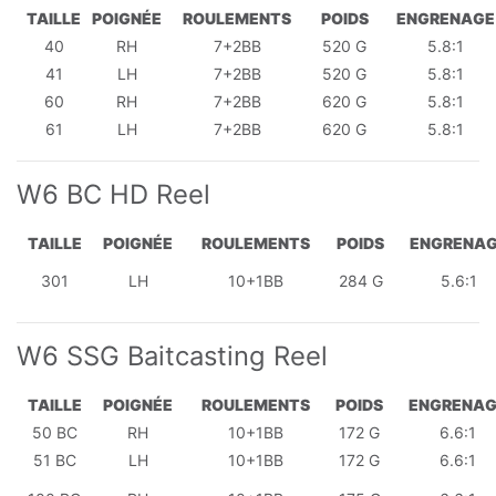
TAILLE
POIGNÉE
ROULEMENTS
POIDS
ENGRENAGE
40
RH
7+2BB
520 G
5.8:1
41
LH
7+2BB
520 G
5.8:1
60
RH
7+2BB
620 G
5.8:1
61
LH
7+2BB
620 G
5.8:1
W6 BC HD Reel
TAILLE
POIGNÉE
ROULEMENTS
POIDS
ENGRENA
301
LH
10+1BB
284 G
5.6:1
W6 SSG Baitcasting Reel
TAILLE
POIGNÉE
ROULEMENTS
POIDS
ENGRENAG
50 BC
RH
10+1BB
172 G
6.6:1
51 BC
LH
10+1BB
172 G
6.6:1