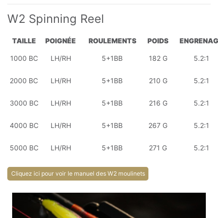
W2 Spinning Reel
TAILLE
POIGNÉE
ROULEMENTS
POIDS
ENGRENA
1000 BC
LH/RH
5+1BB
182 G
5.2:1
2000 BC
LH/RH
5+1BB
210 G
5.2:1
3000 BC
LH/RH
5+1BB
216 G
5.2:1
4000 BC
LH/RH
5+1BB
267 G
5.2:1
5000 BC
LH/RH
5+1BB
271 G
5.2:1
Cliquez ici pour voir le manuel des W2 moulinets