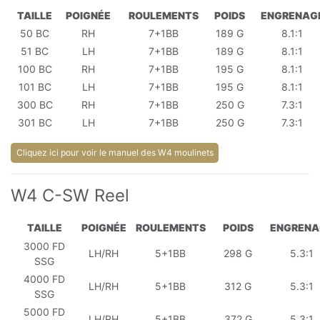
TAILLE
POIGNÉE
ROULEMENTS
POIDS
ENGRENAG
50 BC
RH
7+1BB
189 G
8.1:1
51 BC
LH
7+1BB
189 G
8.1:1
100 BC
RH
7+1BB
195 G
8.1:1
101 BC
LH
7+1BB
195 G
8.1:1
300 BC
RH
7+1BB
250 G
7.3:1
301 BC
LH
7+1BB
250 G
7.3:1
Cliquez ici pour voir le manuel des W4 moulinets
W4 C-SW Reel
TAILLE
POIGNÉE
ROULEMENTS
POIDS
ENGRENA
3000 FD
LH/RH
5+1BB
298 G
5.3:1
SSG
4000 FD
LH/RH
5+1BB
312 G
5.3:1
SSG
5000 FD
LH/RH
5+1BB
372 G
5.3:1