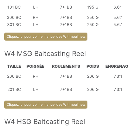
101 BC
LH
7+1BB
195 G
6.6:1
300 BC
RH
7+1BB
250 G
5.6:1
301 BC
LH
7+1BB
250 G
5.6:1
Cliquez ici pour voir le manuel des W4 moulinets
W4 MSG Baitcasting Reel
TAILLE
POIGNÉE
ROULEMENTS
POIDS
ENGRENAG
200 BC
RH
7+1BB
206 G
7.3:1
201 BC
LH
7+1BB
206 G
7.3:1
Cliquez ici pour voir le manuel des W4 moulinets
W4 HSG Baitcasting Reel