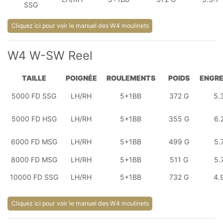
SSG
Cliquez ici pour voir le manuel des W4 moulinets
W4 W-SW Reel
TAILLE
POIGNÉE
ROULEMENTS
POIDS
ENGR
5000 FD SSG
LH/RH
5+1BB
372 G
5.
5000 FD HSG
LH/RH
5+1BB
355 G
6.
6000 FD MSG
LH/RH
5+1BB
499 G
5.
8000 FD MSG
LH/RH
5+1BB
511 G
5.
10000 FD SSG
LH/RH
5+1BB
732 G
4.
Cliquez ici pour voir le manuel des W4 moulinets