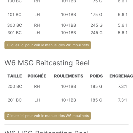
100 BC
RH
10+1BB
175 G
6.6:1
101 BC
LH
10+1BB
175 G
6.6:1
300 BC
RH
10+1BB
245 G
5.6:1
301 BC
LH
10+1BB
245 G
5.6:1
Cliquez ici pour voir le manuel des W6 moulinets
W6 MSG Baitcasting Reel
TAILLE
POIGNÉE
ROULEMENTS
POIDS
ENGRENAG
200 BC
RH
10+1BB
185 G
7.3:1
201 BC
LH
10+1BB
185 G
7.3:1
Cliquez ici pour voir le manuel des W6 moulinets