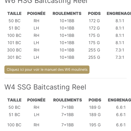
W6 HSG Baitcasting Reel
TAILLE
POIGNÉE
ROULEMENTS
POIDS
ENGRENAG
50 BC
RH
10+1BB
172 G
8.1:1
51 BC
LH
10+1BB
172 G
8.1:1
100 BC
RH
10+1BB
175 G
8.1:1
101 BC
LH
10+1BB
175 G
8.1:1
300 BC
RH
10+1BB
255 G
7.3:1
301 BC
LH
10+1BB
255 G
7.3:1
Cliquez ici pour voir le manuel des W6 moulinets
W4 SSG Baitcasting Reel
TAILLE
POIGNÉE
ROULEMENTS
POIDS
ENGRENAG
50 BC
RH
7+1BB
189 G
6.6:1
51 BC
LH
7+1BB
189 G
6.6:1
100 BC
RH
7+1BB
195 G
6.6:1