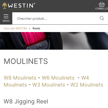
CORBEILLE
MENU
Ceci est WESTIN
Reels
MOULINETS
W8 Moulinets
-
W6 Moulinets
-
W4
Moulinets
-
W3 Moulinets
-
W2 Moulinets
W8 Jigging Reel