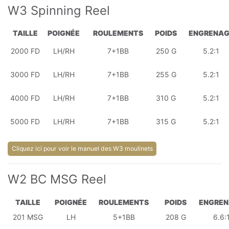
W3 Spinning Reel
TAILLE
POIGNÉE
ROULEMENTS
POIDS
ENGRENAG
2000 FD
LH/RH
7+1BB
250 G
5.2:1
3000 FD
LH/RH
7+1BB
255 G
5.2:1
4000 FD
LH/RH
7+1BB
310 G
5.2:1
5000 FD
LH/RH
7+1BB
315 G
5.2:1
Cliquez ici pour voir le manuel des W3 moulinets
W2 BC MSG Reel
TAILLE
POIGNÉE
ROULEMENTS
POIDS
ENGRE
201 MSG
LH
5+1BB
208 G
6.6: