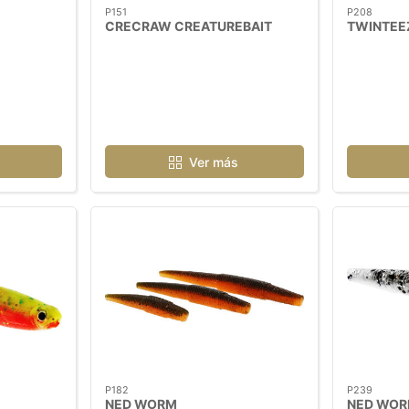
P151
P208
CRECRAW CREATUREBAIT
TWINTEEZ
Ver más
P182
P239
NED WORM
NED WOR