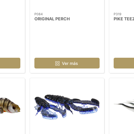
P084
P319
ORIGINAL PERCH
PIKE TEE
Ver más