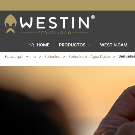
HOME
PRODUCTOS
WESTIN CAM
Señuelos
Estás aquí:
Home
Señuelos
Señuelos de Agua Dulce