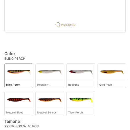
Aumenta
Color:
BLING PERCH
Bling Perch
Headlight
Redlight
Gold Rush
Motoroil Blood
Motoroil Burbot
Tiger Perch
Tamaño:
22 CM BOX W. 16 PCS.