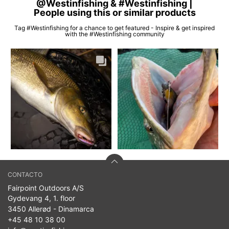
@Westinfishing & #Westinfishing |
People using this or similar products
Tag #Westinfishing for a chance to get featured - Inspire & get inspired
with the #Westinfishing community
CONTACTO
Fairpoint Outdoors A/S
Gydevang 4, 1. floor
3450 Allerød - Dinamarca
+45 48 10 38 00