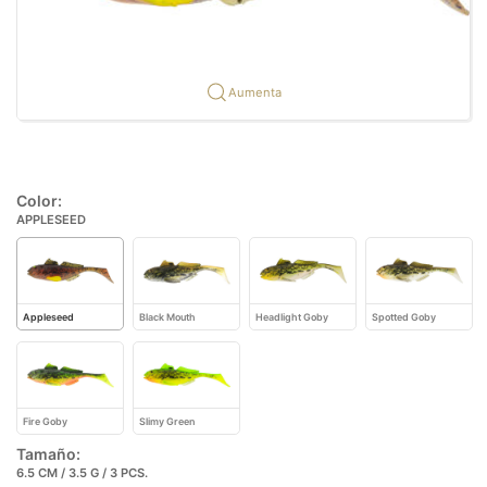
Aumenta
Color:
APPLESEED
Appleseed
Black Mouth
Headlight Goby
Spotted Goby
Fire Goby
Slimy Green
Tamaño:
6.5 CM / 3.5 G / 3 PCS.