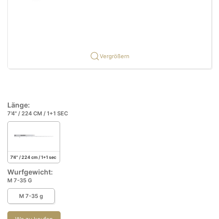
Vergrößern
Länge:
7'4" / 224 CM / 1+1 SEC
7'4" / 224 cm / 1+1 sec
Wurfgewicht:
M 7-35 G
M 7-35 g