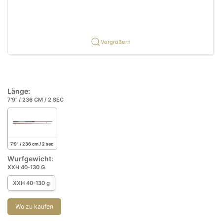
Vergrößern
Länge:
7'9" / 236 CM / 2 SEC
7'9" / 236 cm / 2 sec
Wurfgewicht:
XXH 40-130 G
XXH 40-130 g
Wo zu kaufen