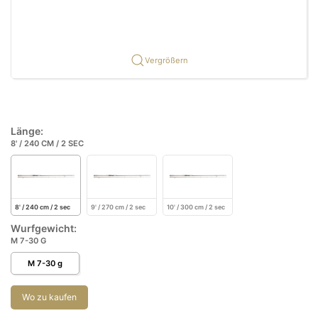
Vergrößern
Länge:
8' / 240 CM / 2 SEC
8' / 240 cm / 2 sec
9' / 270 cm / 2 sec
10' / 300 cm / 2 sec
Wurfgewicht:
M 7-30 G
M 7-30 g
Wo zu kaufen