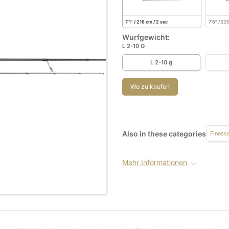
7'1" / 216 cm / 2 sec
7'6" / 22
Wurfgewicht:
L 2-10 G
L 2-10 g
Wo zu kaufen
Also in these categories
Finess
Mehr Informationen