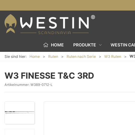
HOME
PRODUKTE
WESTIN C
W3
Sie sind hier:
Home
Ruten
Ruten nach Serie
W3 Ruten
W3 FINESSE T&C 3RD
Artikelnummer:
W389-0712-L