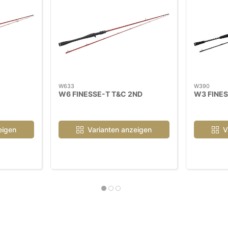
W633
W390
W6 FINESSE-T T&C 2ND
W3 FINES
eigen
Varianten anzeigen
V