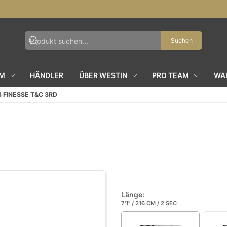
Suchen
AM
HÄNDLER
ÜBER WESTIN
PRO TEAM
WAL
 FINESSE T&C 3RD
Länge:
7'1" / 216 CM / 2 SEC