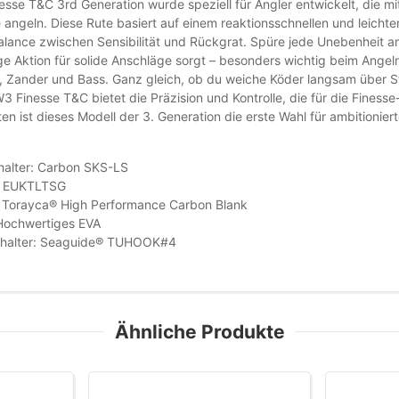
esse T&C 3rd Generation wurde speziell für Angler entwickelt, die mi
 angeln. Diese Rute basiert auf einem reaktionsschnellen und leich
alance zwischen Sensibilität und Rückgrat. Spüre jede Unebenheit a
ge Aktion für solide Anschläge sorgt – besonders wichtig beim Ange
, Zander und Bass. Ganz gleich, ob du weiche Köder langsam über S
 W3 Finesse T&C bietet die Präzision und Kontrolle, die für die Finesse
 ist dieses Modell der 3. Generation die erste Wahl für ambitioniert
halter: Carbon SKS-LS
: EUKTLTSG
: Torayca® High Performance Carbon Blank
 Hochwertiges EVA
halter: Seaguide® TUHOOK#4
Ähnliche Produkte