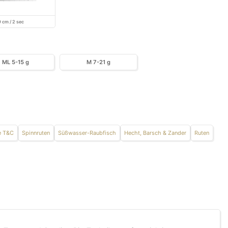
9 cm / 2 sec
ML 5-15 g
M 7-21 g
e T&C
Spinnruten
Süßwasser-Raubfisch
Hecht, Barsch & Zander
Ruten