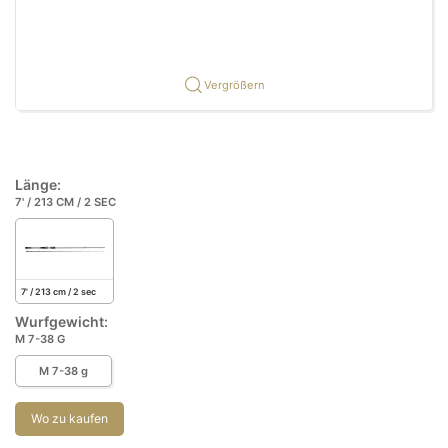
Vergrößern
Länge:
7' / 213 CM / 2 SEC
7' / 213 cm / 2 sec
Wurfgewicht:
M 7-38 G
M 7-38 g
Wo zu kaufen