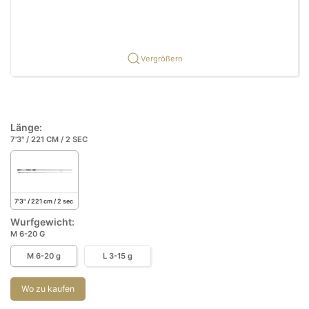
Vergrößern
Länge:
7'3" / 221 CM / 2 SEC
7'3" / 221 cm / 2 sec
Wurfgewicht:
M 6-20 G
M 6-20 g
L 3-15 g
Wo zu kaufen