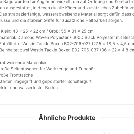
e Bags wurden für Angler entwickelt, die auf Ordnung und Komfort i
en ausgestattet, in denen du alle Köder und zusätzliches Zubehör v
 Das strapazierfähige, wasserabweisende Material sorgt dafür, dass 
üsse und die stabilen Griffe für zusätzliche Haltbarkeit sorgen.
Klein: 43 x 25 x 22 cm / Groß: 55 x 31 x 25 cm
aterial: Diamond Woven Polyester / 600D Black Polyester mit Besc
 Enthält drei Westin Tackle Boxen B02-706-027 (27,5 x 18,5 x 4,5 cm
Beinhaltet zwei Westin Tackle Boxen B02-706-037 (36 x 22 x 4,8 c
rabweisende Materialien
große Seitentaschen für Werkzeuge und Zubehör
roße Fronttasche
terter Tragegriff und gepolsterter Schultergurt
rkter und wasserfester Boden
Ähnliche Produkte