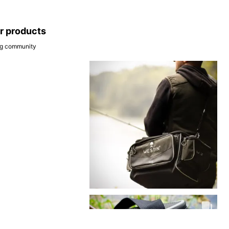
ar products
ing community