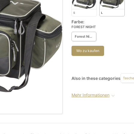
S
L
Farbe:
FOREST NIGHT
Forest Night
Wo zu kaufen
Also in these categories
Tasche
Mehr Informationen