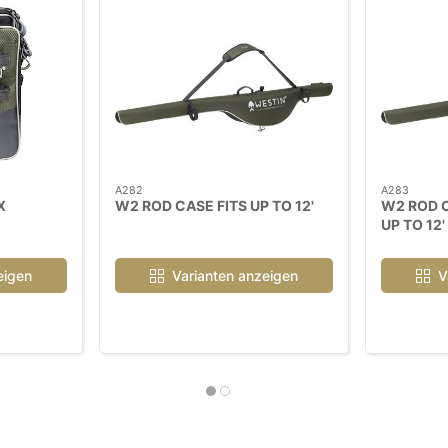
A282
A283
X
W2 ROD CASE FITS UP TO 12'
W2 ROD C
UP TO 12'
eigen
Varianten anzeigen
V