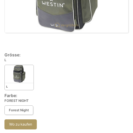
Vergrößern
Grösse:
L
L
Farbe:
FOREST NIGHT
Forest Night
Wo zu kaufen