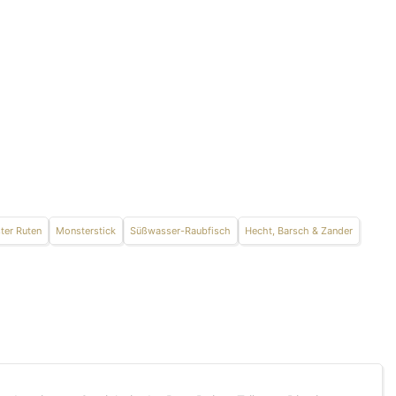
ter Ruten
Monsterstick
Süßwasser-Raubfisch
Hecht, Barsch & Zander