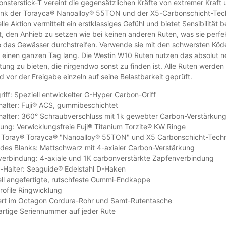
nsterstick-T vereint die gegensätzlichen Kräfte von extremer Kraft 
nk der Torayca® Nanoalloy® 55TON und der X5-Carbonschicht-Techno
lle Aktion vermittelt ein erstklassiges Gefühl und bietet Sensibilität b
t, den Anhieb zu setzen wie bei keinen anderen Ruten, was sie perf
e das Gewässer durchstreifen. Verwende sie mit den schwersten Köde
 einen ganzen Tag lang. Die Westin W10 Ruten nutzen das absolut ne
tung zu bieten, die nirgendwo sonst zu finden ist. Alle Ruten werden 
d vor der Freigabe einzeln auf seine Belastbarkeit geprüft.
iff: Speziell entwickelter G-Hyper Carbon-Griff
halter: Fuji® ACS, gummibeschichtet
halter: 360° Schraubverschluss mit 1k gewebter Carbon-Verstärkun
ung: Verwicklungsfreie Fuji® Titanium Torzite® KW Ringe
: Toray® Torayca® "Nanoalloy® 55TON" und X5 Carbonschicht-Techn
des Blanks: Mattschwarz mit 4-axialer Carbon-Verstärkung
verbindung: 4-axiale und 1K carbonverstärkte Zapfenverbindung
-Halter: Seaguide® Edelstahl D-Haken
ll angefertigte, rutschfeste Gummi-Endkappe
ofile Ringwicklung
fert im Octagon Cordura-Rohr und Samt-Rutentasche
artige Seriennummer auf jeder Rute