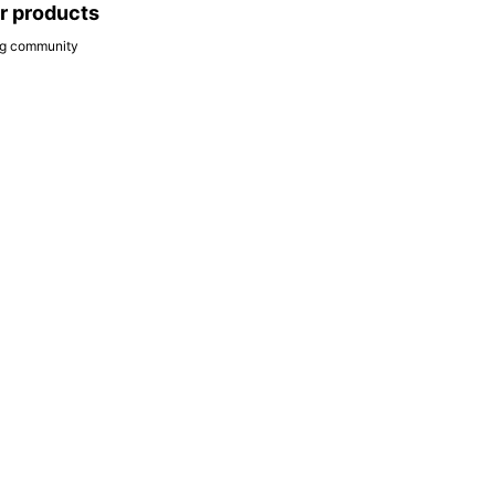
ar products
ing community