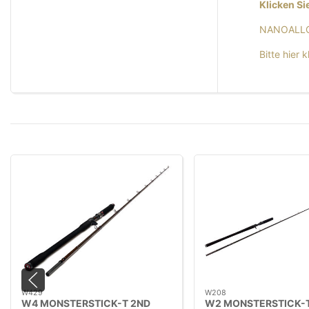
Klicken Si
NANOALLO
Bitte hier 
W429
W208
W4 MONSTERSTICK-T 2ND
W2 MONSTERSTICK-