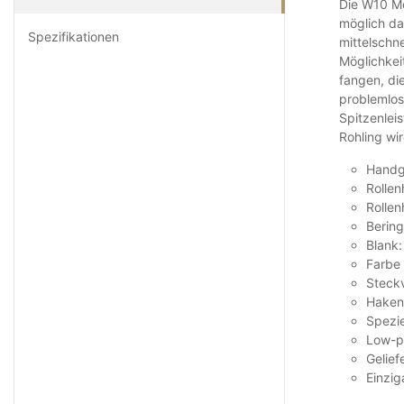
Die W10 Mo
möglich da
Spezifikationen
mittelschne
Möglichkei
fangen, di
problemlos
Spitzenleis
Rohling wir
Handgr
Rollen
Rollen
Bering
Blank
Farbe 
Steck
Haken
Spezie
Low-pr
Gelie
Einzig