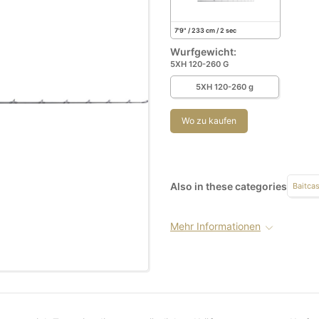
7'9" / 233 cm / 2 sec
Wurfgewicht:
5XH 120-260 G
5XH 120-260 g
Wo zu kaufen
Also in these categories
Baitcas
Mehr Informationen