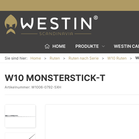
HOME
PRODUKTE
WESTIN C
W
Sie sind hier:
Home
Ruten
Ruten nach Serie
W10 Ruten
W10 MONSTERSTICK-T
Artikelnummer:
W1006-0792-5XH