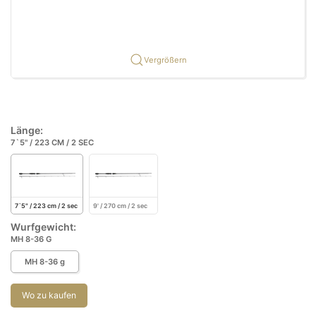
Vergrößern
Länge:
7`5" / 223 CM / 2 SEC
7`5" / 223 cm / 2 sec
9' / 270 cm / 2 sec
Wurfgewicht:
MH 8-36 G
MH 8-36 g
Wo zu kaufen