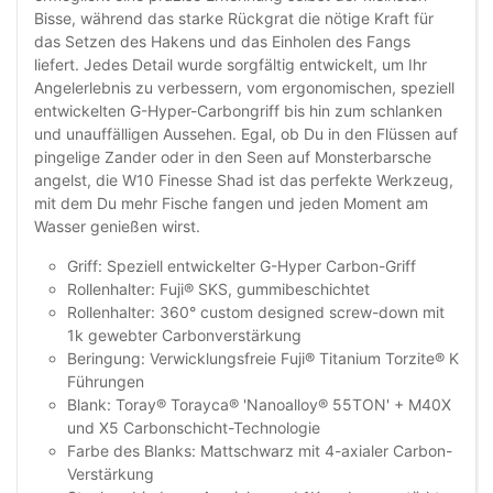
Bisse, während das starke Rückgrat die nötige Kraft für
das Setzen des Hakens und das Einholen des Fangs
liefert. Jedes Detail wurde sorgfältig entwickelt, um Ihr
Angelerlebnis zu verbessern, vom ergonomischen, speziell
entwickelten G-Hyper-Carbongriff bis hin zum schlanken
und unauffälligen Aussehen. Egal, ob Du in den Flüssen auf
pingelige Zander oder in den Seen auf Monsterbarsche
angelst, die W10 Finesse Shad ist das perfekte Werkzeug,
mit dem Du mehr Fische fangen und jeden Moment am
Wasser genießen wirst.
Griff: Speziell entwickelter G-Hyper Carbon-Griff
Rollenhalter: Fuji® SKS, gummibeschichtet
Rollenhalter: 360° custom designed screw-down mit
1k gewebter Carbonverstärkung
Beringung: Verwicklungsfreie Fuji® Titanium Torzite® K
Führungen
Blank: Toray® Torayca® 'Nanoalloy® 55TON' + M40X
und X5 Carbonschicht-Technologie
Farbe des Blanks: Mattschwarz mit 4-axialer Carbon-
Verstärkung