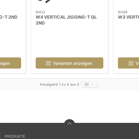
W432
W399
G-T 2ND
W4 VERTICAL JIGGING-T QL
W3 VERTI
2ND
eigen
Varianten anzeigen
V
Anzeigend 1 zu 4 aus 4
20
PRODUKTE