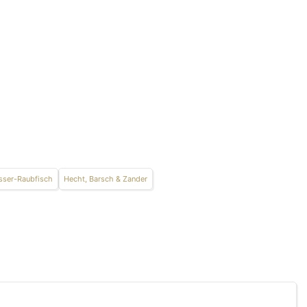
ser-Raubfisch
Hecht, Barsch & Zander