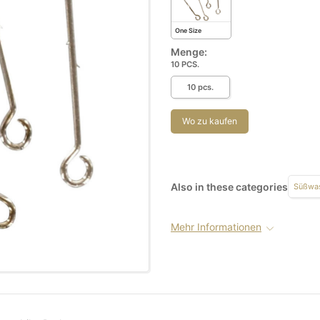
One Size
Menge:
10 PCS.
10 pcs.
Wo zu kaufen
Also in these categories
Süßwas
Mehr Informationen