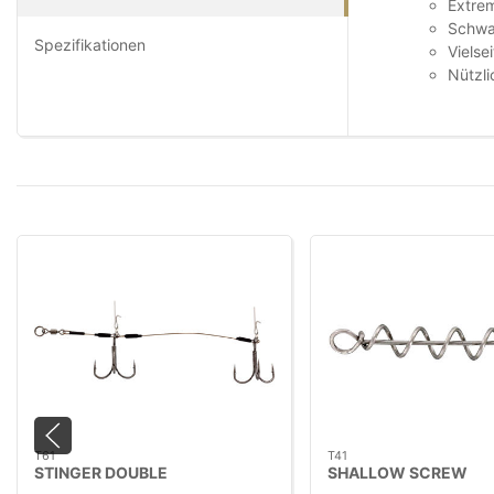
Extrem
Schwar
Spezifikationen
Vielse
Nützli
T61
T41
STINGER DOUBLE
SHALLOW SCREW