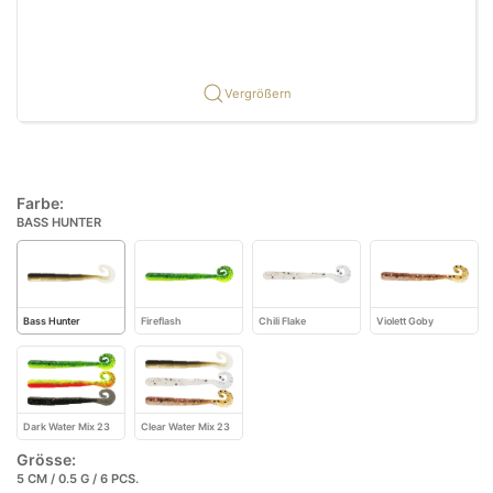
Vergrößern
Farbe:
BASS HUNTER
Bass Hunter
Fireflash
Chili Flake
Violett Goby
Dark Water Mix 23
Clear Water Mix 23
Grösse:
5 CM / 0.5 G / 6 PCS.