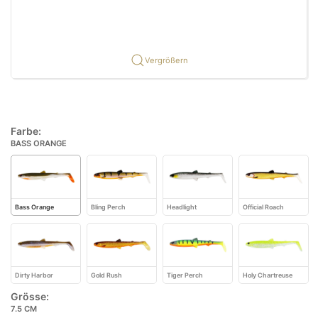
Vergrößern
Farbe:
BASS ORANGE
Bass Orange
Bling Perch
Headlight
Official Roach
Dirty Harbor
Gold Rush
Tiger Perch
Holy Chartreuse
Grösse:
7.5 CM