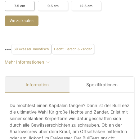
7.5 cm
9.5 cm
12.5 cm
Wo zu kaufen
•••
Süßwasser-Raubfisch
Hecht, Barsch & Zander
Mehr Informationen
Information
Spezifikationen
Du möchtest einen Kapitalen fangen? Dann ist der BullTeez
die ultimative Wahl für große Hechte und Zander. Er ist mit
seiner schlanken Körperform wie dafür geschaffen sich
durch alle Gewässerschichten zu schrauben. Ob an der
Shallowscrew über dem Kraut, am Offsethaken mittendrin
oder am Jigkopf im Freiwasser. Der BullTeez spricht