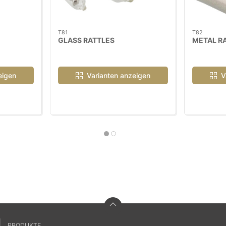
T81
T82
GLASS RATTLES
METAL R
eigen
Varianten anzeigen
V
PRODUKTE