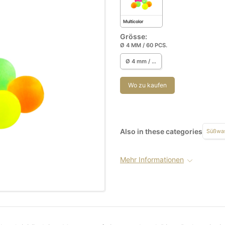
Multicolor
Grösse:
Ø 4 MM / 60 PCS.
Ø 4 mm / 60 pcs.
Wo zu kaufen
Also in these categories
Süßwas
Mehr Informationen