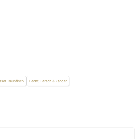
ser-Raubfisch
Hecht, Barsch & Zander