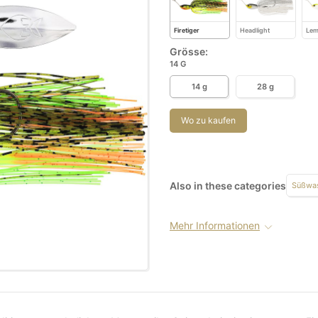
Firetiger
Headlight
Le
Grösse:
14 G
14 g
28 g
Wo zu kaufen
Also in these categories
Süßwas
Mehr Informationen