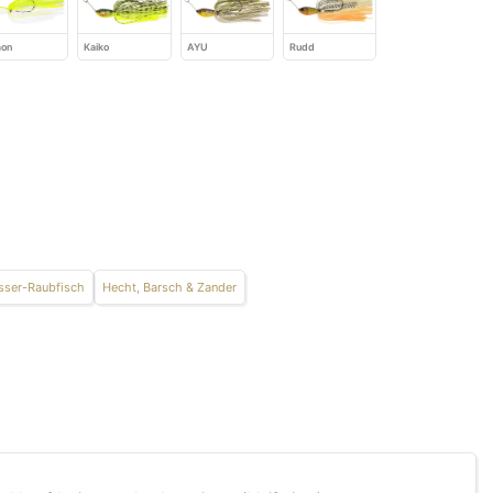
mon
Kaiko
AYU
Rudd
ser-Raubfisch
Hecht, Barsch & Zander