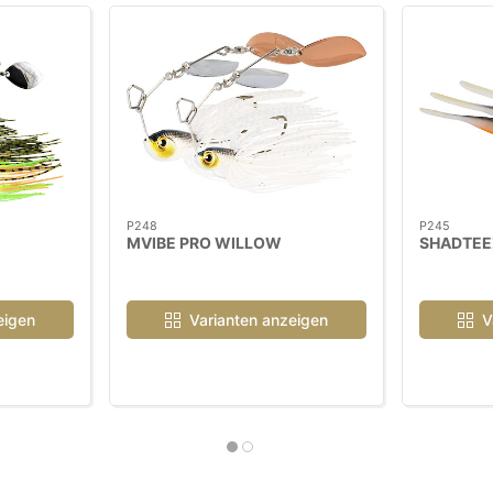
P248
P245
MVIBE PRO WILLOW
SHADTEEZ
eigen
Varianten anzeigen
V