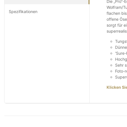
Die „Pro“-
Wolfram/Tu
Spezifikationen
flachen bi
offene Öse
sorgt für e
superreali
Tungs
Dünne
'Sure-
Hochgl
Sehr s
Foto-r
Superw
Klicken Si