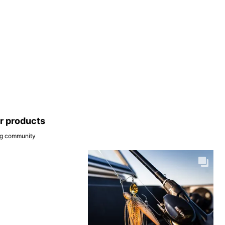
ar products
ing community