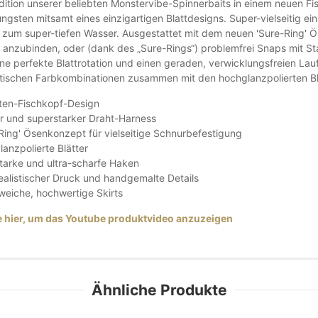
Edition unserer beliebten Monstervibe-Spinnerbaits in einem neuen F
ngsten mitsamt eines einzigartigen Blattdesigns. Super-vielseitig ei
s zum super-tiefen Wasser. Ausgestattet mit dem neuen 'Sure-Ring' Ö
 anzubinden, oder (dank des „Sure-Rings“) problemfrei Snaps mit Sta
ine perfekte Blattrotation und einen geraden, verwicklungsfreien Lauf
stischen Farbkombinationen zusammen mit den hochglanzpolierten Blä
ten-Fischkopf-Design
r und superstarker Draht-Harness
Ring' Ösenkonzept für vielseitige Schnurbefestigung
anzpolierte Blätter
tarke und ultra-scharfe Haken
ealistischer Druck und handgemalte Details
eiche, hochwertige Skirts
e hier, um das Youtube produktvideo anzuzeigen
Ähnliche Produkte