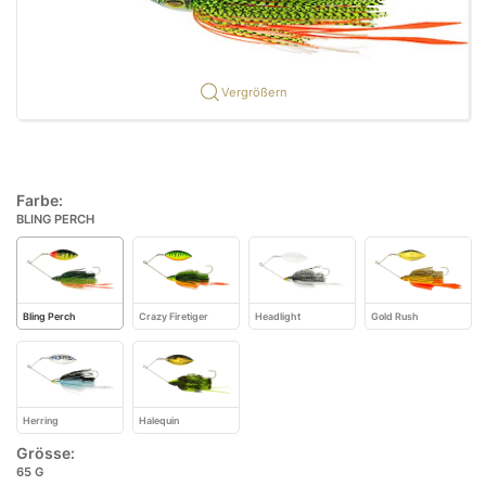
Vergrößern
Farbe:
BLING PERCH
Bling Perch
Crazy Firetiger
Headlight
Gold Rush
Herring
Halequin
Grösse:
65 G