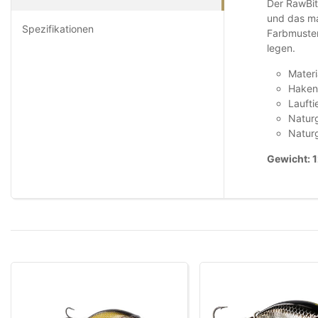
Der RawBit
und das mac
Spezifikationen
Farbmuster
legen.
Materi
Haken 
Laufti
Naturg
Natur
Gewicht: 