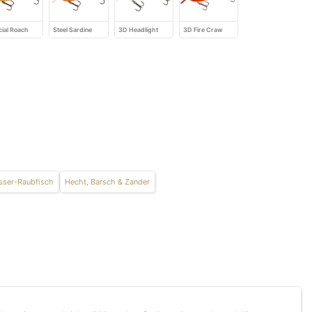
cial Roach
Steel Sardine
3D Headlight
3D Fire Craw
ser-Raubfisch
Hecht, Barsch & Zander