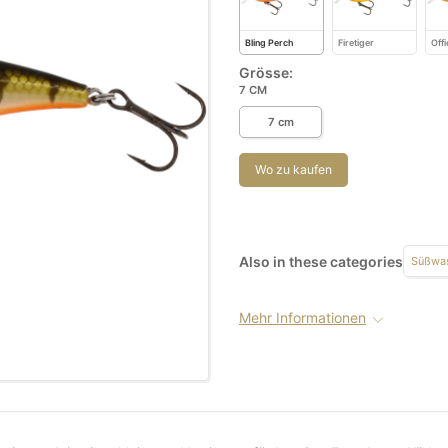
Bling Perch
Firetiger
Offi
Grösse:
7 CM
7 cm
Wo zu kaufen
Also in these categories
Süßwas
Mehr Informationen