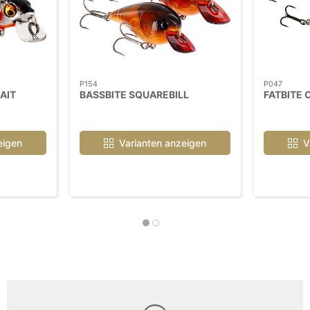
P154
P047
AIT
BASSBITE SQUAREBILL
FATBITE 
eigen
Varianten anzeigen
V