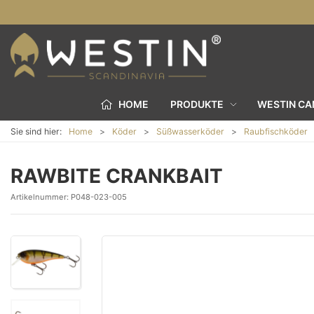
HOME
PRODUKTE
WESTIN C
Sie sind hier:
Home
Köder
Süßwasserköder
Raubfischköder
RAWBITE CRANKBAIT
Artikelnummer:
P048-023-005