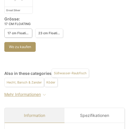
Great Silver
Grösse:
17 CM FLOATING
17 cm Floating
23 cm Floating
Wo zu kaufen
Also in these categories
Süßwasser-Raubfisch
Hecht, Barsch & Zander
Köder
Mehr Informationen
Information
Spezifikationen