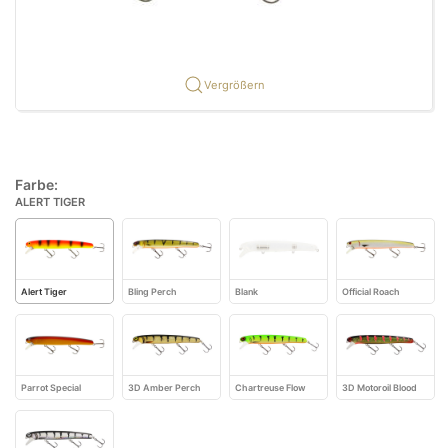
Vergrößern
Farbe:
ALERT TIGER
Alert Tiger
Bling Perch
Blank
Official Roach
Parrot Special
3D Amber Perch
Chartreuse Flow
3D Motoroil Blood