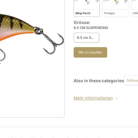
Bling Perch
Firetiger
Offi
Grösse:
6.5 CM SUSPENDING
6.5 cm Suspending
Wo zu kaufen
Also in these categories
Süßwas
Mehr Informationen