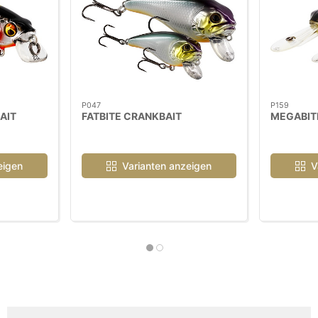
P047
P159
AIT
FATBITE CRANKBAIT
MEGABIT
eigen
Varianten anzeigen
V