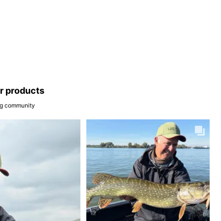
ar products
ing community