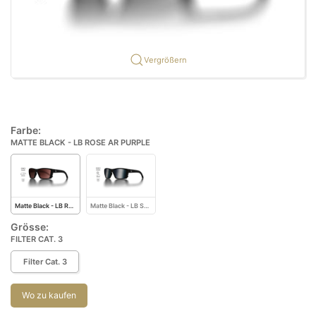
Vergrößern
Farbe:
MATTE BLACK - LB ROSE AR PURPLE
Matte Black - LB Rose AR Purple
Matte Black - LB Smoke LM Silver Flash AR Blue
Grösse:
FILTER CAT. 3
Filter Cat. 3
Wo zu kaufen